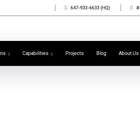
647-933-6633 (HQ)
#
ons
Capabilities
Projects
Blog
About Us