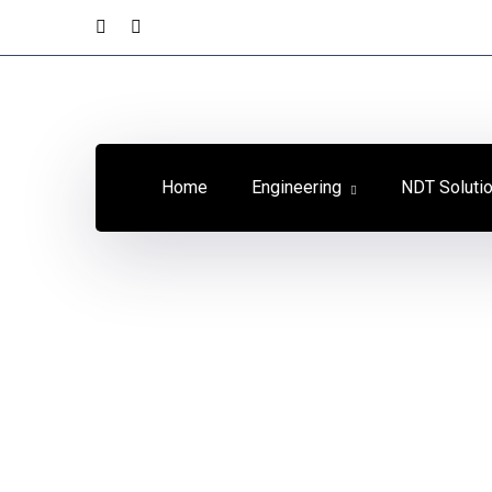
Home
Engineering
NDT Soluti
FPrimeC
Knowledge
Centre